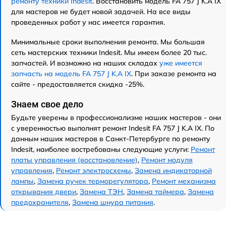
ремонту техники Indesit
. Восстановить модель FA 757 J K.A IX
для мастеров не будет новой задачей. На все виды
проведенных работ у нас имеется гарантия.
Минимальные сроки выполнения ремонта. Мы большая
сеть мастерских техники Indesit. Мы имеем более 20 тыс.
запчастей. И возможно на наших складах
уже имеется
запчасть на модель FA 757 J K.A IX
. При заказе ремонта на
сайте - предоставляется скидка -25%.
Знаем свое дело
Будьте уверены в профессионализме наших мастеров - они
с уверенностью выполнят ремонт Indesit FA 757 J K.A IX. По
данным наших мастеров в Санкт-Петербурге по ремонту
Indesit, наиболее востребованы следующие услуги:
Ремонт
платы управления (восстановление)
,
Ремонт модуля
управления
,
Ремонт электросхемы
,
Замена индикаторной
лампы
,
Замена ручек терморегулятора
,
Ремонт механизма
открывания двери
,
Замена ТЭН
,
Замена таймера
,
Замена
предохранителя
,
Замена шнура питания
.