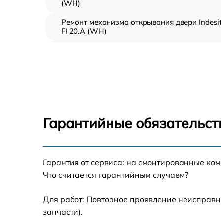
(WH)
Ремонт механизма открывания двери Indesi
FI 20.A (WH)
Замена ТЭН Indesit FI 20.A (WH)
Замена таймера Indesit FI 20.A (WH)
Замена предохранителя Indesit FI 20.A (WH
Гарантийные обязательст
Замена шнура питания Indesit FI 20.A (WH)
Гарантия от сервиса: на смонтированные ко
Замена термодатчика Indesit FI 20.A (WH)
Что считается гарантийным случаем?
Замена панели управления Indesit FI 20.A
(WH)
Для работ: Повторное проявление неисправн
запчасти).