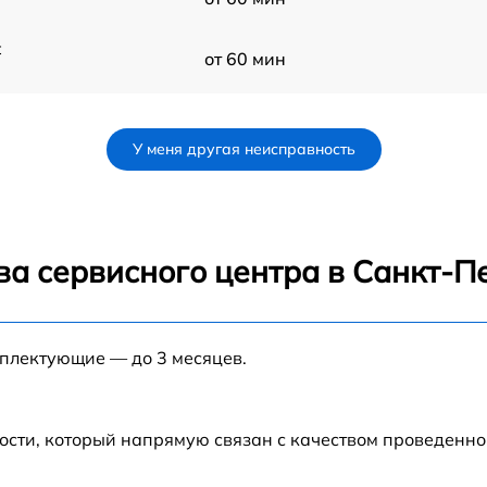
t
от 60 мин
от 60 мин
У меня другая неисправность
от 60 мин
)
от 60 мин
ва сервисного центра в Санкт-П
от 60 мин
мплектующие — до 3 месяцев.
от 60 мин
от 60 мин
ости, который напрямую связан с качеством проведенн