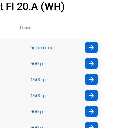
 FI 20.A (WH)
Цена
бесплатно
500 р
1500 р
1500 р
600 р
500 р