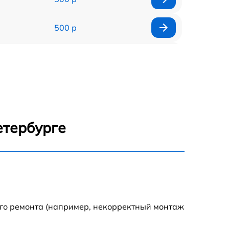
500 р
1200 р
500 р
700 р
етербурге
500 р
900 р
1500 р
ого ремонта (например, некорректный монтаж