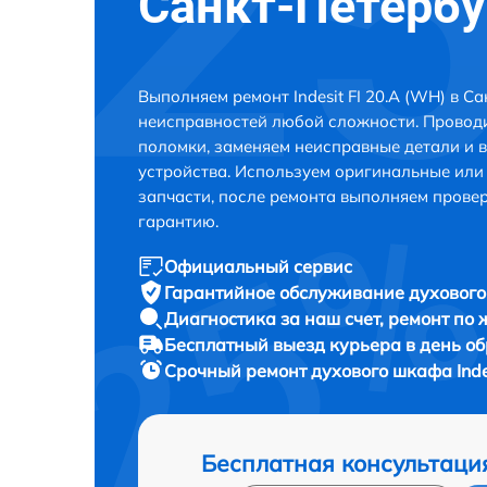
Санкт-Петербу
Выполняем ремонт Indesit FI 20.A (WH) в С
неисправностей любой сложности. Проводи
поломки, заменяем неисправные детали и 
устройства. Используем оригинальные ил
запчасти, после ремонта выполняем прове
гарантию.
Официальный сервис
Гарантийное обслуживание
духового 
Диагностика за наш счет,
ремонт по
Бесплатный выезд курьера
в день о
Срочный ремонт
духового шкафа Indes
Бесплатная консультаци