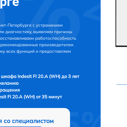
рге
анкт-Петербурге с устранением
м диагностику, выявляем причины
восстанавливаем работоспособность
и рекомендованные производителем
рку всех функций и предоставляем
шкафа Indesit FI 20.A (WH) до 3 лет
 желанию
бращения
it FI 20.A (WH) от 35 минут
я со специалистом