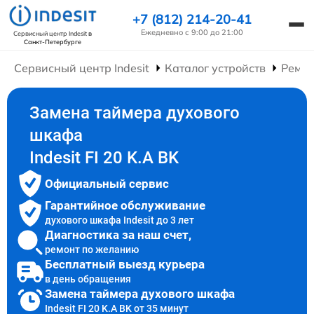
+7 (812) 214-20-41
Ежедневно с 9:00 до 21:00
Сервисный центр Indesit
в
Санкт-Петербурге
Сервисный центр Indesit
Каталог устройств
Ремо
Замена таймера духового
шкафа
Indesit FI 20 K.A BK
Официальный сервис
Гарантийное обслуживание
духового шкафа Indesit до 3 лет
Диагностика за наш счет,
ремонт по желанию
Бесплатный выезд курьера
в день обращения
Замена таймера духового шкафа
Indesit FI 20 K.A BK от 35 минут