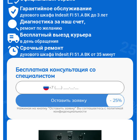
Гарантийное обслуживание
духового шкафа Indesit FI 51.A BK до 3 лет
Диагностика за наш счет,
ремонт по желанию
Бесплатный выезд курьера
в день обращения
Срочный ремонт
духового шкафа Indesit FI 51.A BK от 35 минут
Бесплатная консультация со
специалистом
Оставить заявку
Нажимая на кнопку "Оставить заявку" Вы соглашаетесь c
политикой
конфиденциальности