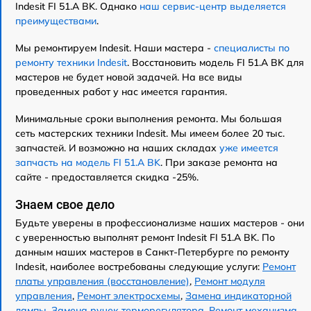
Indesit FI 51.A BK. Однако
наш сервис-центр выделяется
преимуществами
.
Мы ремонтируем Indesit. Наши мастера -
специалисты по
ремонту техники Indesit
. Восстановить модель FI 51.A BK для
мастеров не будет новой задачей. На все виды
проведенных работ у нас имеется гарантия.
Минимальные сроки выполнения ремонта. Мы большая
сеть мастерских техники Indesit. Мы имеем более 20 тыс.
запчастей. И возможно на наших складах
уже имеется
запчасть на модель FI 51.A BK
. При заказе ремонта на
сайте - предоставляется скидка -25%.
Знаем свое дело
Будьте уверены в профессионализме наших мастеров - они
с уверенностью выполнят ремонт Indesit FI 51.A BK. По
данным наших мастеров в Санкт-Петербурге по ремонту
Indesit, наиболее востребованы следующие услуги:
Ремонт
платы управления (восстановление)
,
Ремонт модуля
управления
,
Ремонт электросхемы
,
Замена индикаторной
лампы
,
Замена ручек терморегулятора
,
Ремонт механизма