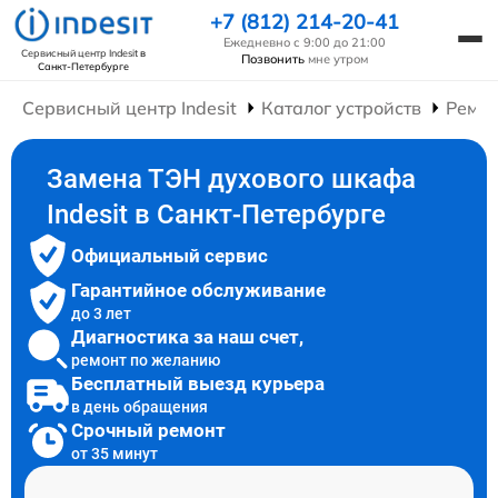
+7 (812) 214-20-41
Ежедневно с 9:00 до 21:00
Сервисный центр Indesit
в
Позвонить
мне утром
Санкт-Петербурге
Сервисный центр Indesit
Каталог устройств
Ремо
Замена ТЭН духового шкафа
Indesit в Санкт-Петербурге
Официальный сервис
Гарантийное обслуживание
до 3 лет
Диагностика за наш счет,
ремонт по желанию
Бесплатный выезд курьера
в день обращения
Срочный ремонт
от 35 минут