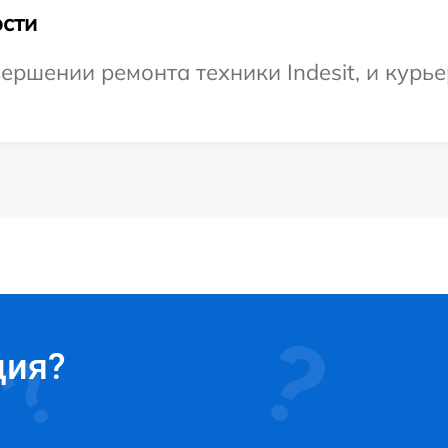
сти
ршении ремонта техники Indesit, и курье
ция?