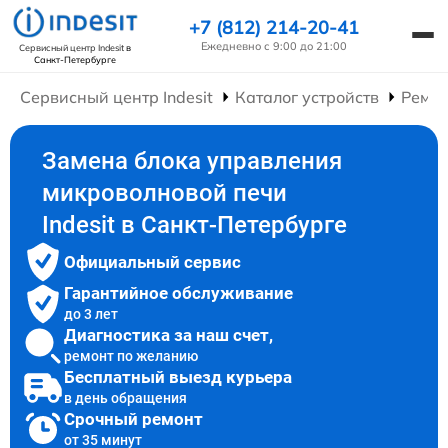
+7 (812) 214-20-41
Ежедневно с 9:00 до 21:00
Сервисный центр Indesit
в
Санкт-Петербурге
Сервисный центр Indesit
Каталог устройств
Ремон
Замена блока управления
микроволновой печи
Indesit в Санкт-Петербурге
Официальный сервис
Гарантийное обслуживание
до 3 лет
Диагностика за наш счет,
ремонт по желанию
Бесплатный выезд курьера
в день обращения
Срочный ремонт
от 35 минут