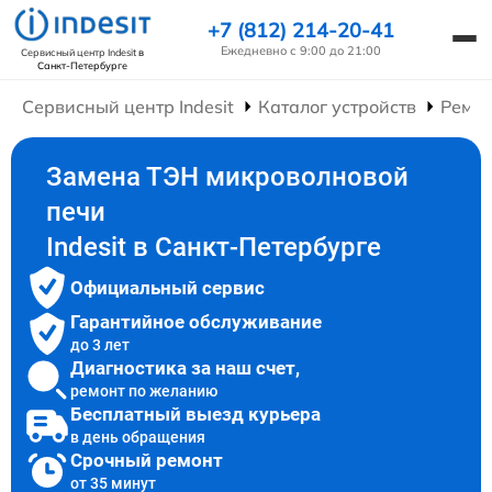
+7 (812) 214-20-41
Ежедневно с 9:00 до 21:00
Сервисный центр Indesit
в
Санкт-Петербурге
Сервисный центр Indesit
Каталог устройств
Ремон
Замена ТЭН микроволновой
печи
Indesit в Санкт-Петербурге
Официальный сервис
Гарантийное обслуживание
до 3 лет
Диагностика за наш счет,
ремонт по желанию
Бесплатный выезд курьера
в день обращения
Срочный ремонт
от 35 минут