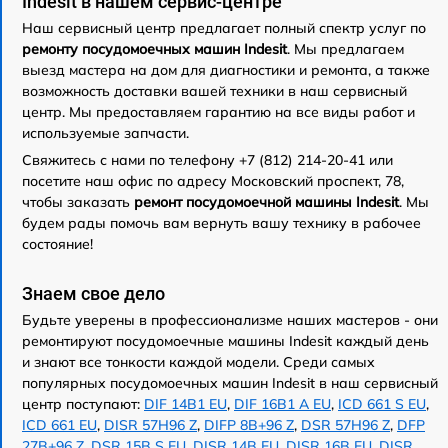
Indesit в нашем сервис-центре
Наш сервисный центр предлагает полный спектр услуг по
ремонту посудомоечных машин Indesit
. Мы предлагаем
выезд мастера на дом для диагностики и ремонта, а также
возможность доставки вашей техники в наш сервисный
центр. Мы предоставляем гарантию на все виды работ и
используемые запчасти.
Свяжитесь с нами по телефону +7 (812) 214-20-41 или
посетите наш офис по адресу Московский проспект, 78,
чтобы заказать
ремонт посудомоечной машины Indesit
. Мы
будем рады помочь вам вернуть вашу технику в рабочее
состояние!
Знаем свое дело
Будьте уверены в профессионализме наших мастеров - они
ремонтируют посудомоечные машины Indesit каждый день
и знают все тонкости каждой модели. Среди самых
популярных посудомоечных машин Indesit в наш сервисный
центр поступают:
DIF 14B1 EU
,
DIF 16B1 A EU
,
ICD 661 S EU
,
ICD 661 EU
,
DISR 57H96 Z
,
DIFP 8B+96 Z
,
DSR 57H96 Z
,
DFP
27B+96 Z
,
DSR 15B S EU
,
DISR 14B EU
,
DISR 16B EU
,
DISR