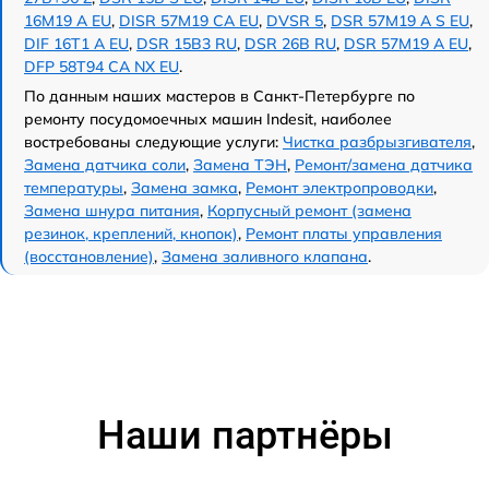
16M19 A EU
,
DISR 57M19 CA EU
,
DVSR 5
,
DSR 57M19 A S EU
,
DIF 16T1 A EU
,
DSR 15B3 RU
,
DSR 26B RU
,
DSR 57M19 A EU
,
DFP 58T94 CA NX EU
.
По данным наших мастеров в Санкт-Петербурге по
ремонту посудомоечных машин Indesit, наиболее
востребованы следующие услуги:
Чистка разбрызгивателя
,
Замена датчика соли
,
Замена ТЭН
,
Ремонт/замена датчика
температуры
,
Замена замка
,
Ремонт электропроводки
,
Замена шнура питания
,
Корпусный ремонт (замена
резинок, креплений, кнопок)
,
Ремонт платы управления
(восстановление)
,
Замена заливного клапана
.
Наши партнёры