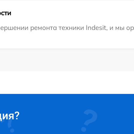
сти
ершении ремонта техники Indesit, и мы о
ция?