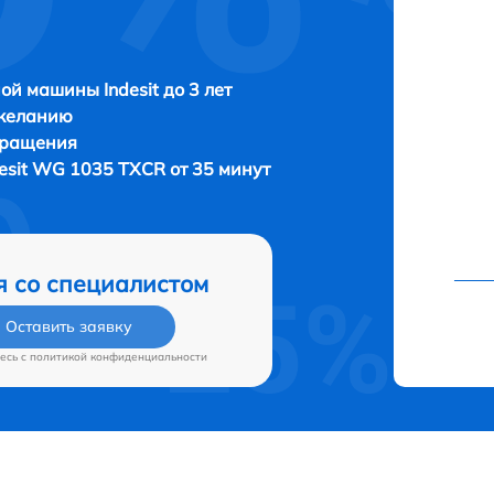
ой машины Indesit до 3 лет
 желанию
бращения
desit WG 1035 TXCR от 35 минут
я со специалистом
Оставить заявку
есь c
политикой конфиденциальности