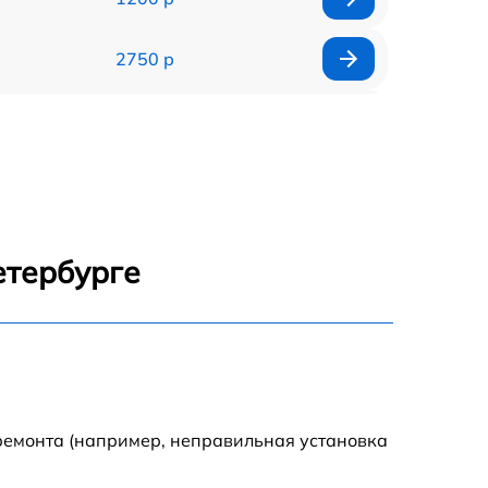
2750 р
850 р
2450 р
1800 р
етербурге
1100 р
1100 р
1800 р
ремонта (например, неправильная установка
1000 р