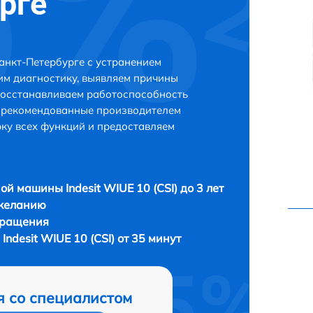
рге
Санкт-Петербурге с устранением
м диагностику, выявляем причины
восстанавливаем работоспособность
и рекомендованные производителем
рку всех функций и предоставляем
ой машины Indesit WIUE 10 (CSI) до 3 лет
 желанию
бращения
ndesit WIUE 10 (CSI) от 35 минут
я со специалистом