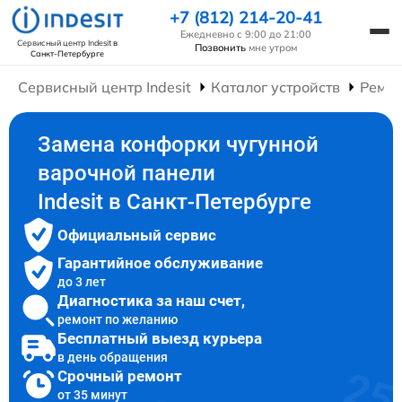
+7 (812) 214-20-41
Ежедневно с 9:00 до 21:00
Сервисный центр Indesit
в
Позвонить
мне утром
Санкт-Петербурге
Сервисный центр Indesit
Каталог устройств
Ремон
Замена конфорки чугунной
варочной панели
Indesit в Санкт-Петербурге
Официальный сервис
Гарантийное обслуживание
до 3 лет
Диагностика за наш счет,
ремонт по желанию
Бесплатный выезд курьера
в день обращения
Срочный ремонт
от 35 минут